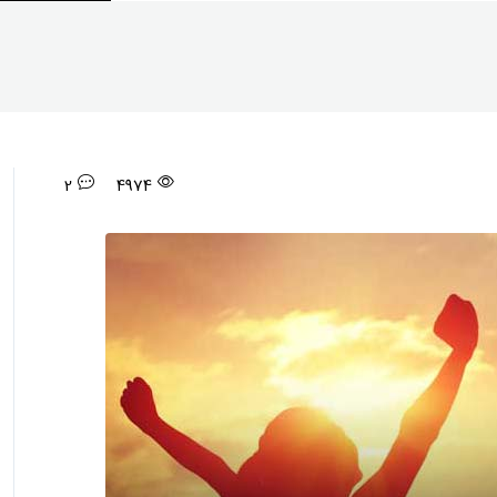
2
4974