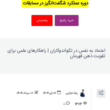
دوره عملکرد شگفت‌انگیز در مسابقات
خرید پکیج
پشتیبانی
اعتماد به نفس در تکواندوکاران | راهکارهای علمی برای
تقویت ذهن قهرمان
رضا خزایی
17 تیر،1404
02 مرداد،1404
0
1474