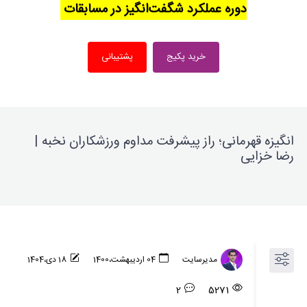
دوره عملکرد شگفت‌انگیز در مسابقات
خرید پکیج
پشتیبانی
انگیزه قهرمانی؛ راز پیشرفت مداوم ورزشکاران نخبه |
رضا خزایی
مدیرسایت
04 ارديبهشت،1400
18 دی،1404
2
5271