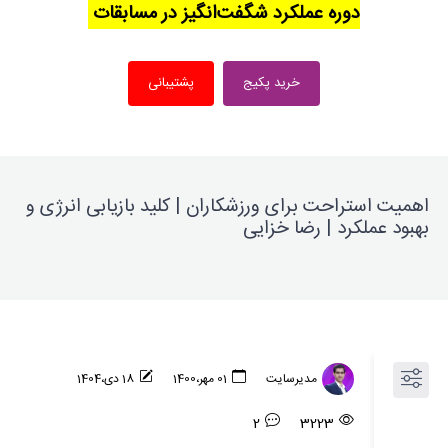
دوره عملکرد شگفت‌انگیز در مسابقات
خرید پکیج
پشتیبانی
اهمیت استراحت برای ورزشکاران | کلید بازیابی انرژی و
بهبود عملکرد | رضا خزایی
مدیرسایت
01 مهر،1400
18 دی،1404
2
3223