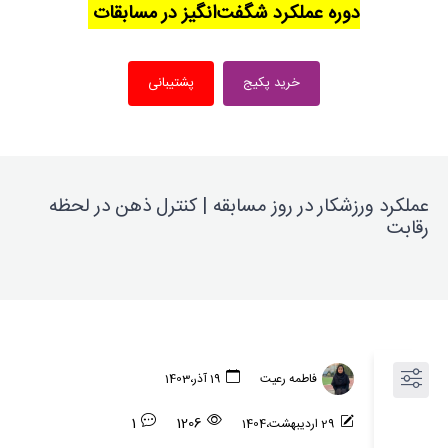
دوره عملکرد شگفت‌انگیز در مسابقات
خرید پکیج
پشتیبانی
عملکرد ورزشکار در روز مسابقه | کنترل ذهن در لحظه
رقابت
فاطمه رعیت
19 آذر،1403
1
1206
29 ارديبهشت،1404