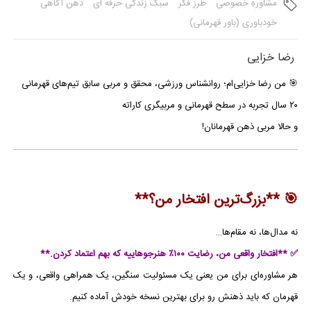
مشاوره خصوصی
طرز فکر
سبک زندگی حرفه ای
ذهن آگاهی
خودباوری (باور قهرمانی)
رضا خزایی
🎯 من رضا خزایی‌ام؛ روانشناس ورزشی، محقق و مربی سابق تیم‌های قهرمانی
۲۰ سال تجربه در سطح قهرمانی و مربیگری کاراته
و حالا مربی ذهن قهرمانان!
🎯 **بزرگ‌ترین افتخار من؟**
نه مدال‌ها، نه مقام‌ها…
✅ **افتخار واقعی من، رضایت ۱۰۰٪ هنرجوهاییه که بهم اعتماد کردن.**
هر مشاوره‌ای برای من یعنی یک مسئولیت سنگین، یک همراهی واقعی، و یک
قهرمان که باید ذهنش رو برای بهترین نسخه خودش آماده کنیم.