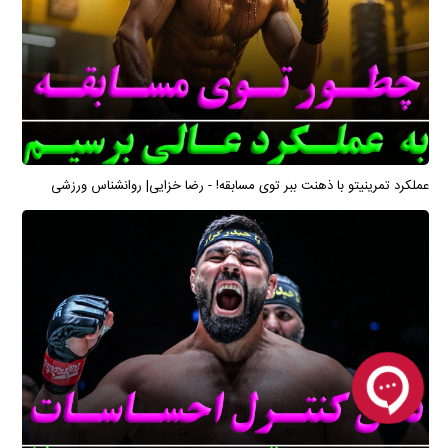
عملکرد تمرینیتو با ذهنت ببر توی مسابقه! - رضا خزایی| روانشناس ورزشی