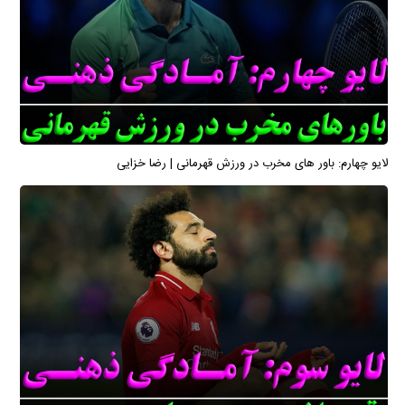
لایو چهارم: باور های مخرب در ورزش قهرمانی | رضا خزایی