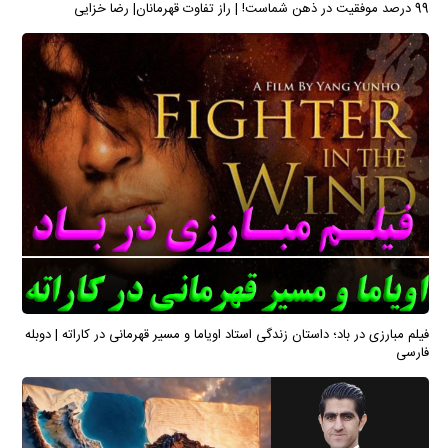
99 درصد موفقیت در ذهن شماست! | راز تفاوت قهرمانان| رضا خزایی
فیلم مبارزی در باد؛ داستان زندگی استاد اویاما و مسیر قهرمانی در کاراته | دوبله
فارسی