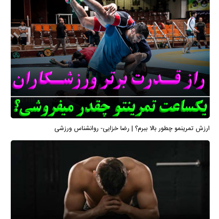
ارزش تمرینمو چطور بالا ببرم؟ | رضا خزایی- روانشناس ورزشی