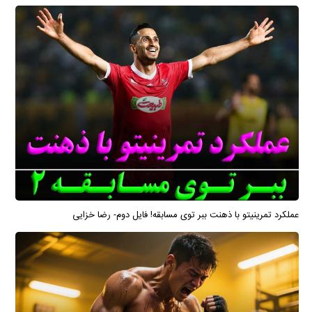
عملکرد تمرینیتو با ذهنت ببر توی مسابقه! فایل دوم- رضا خزایی